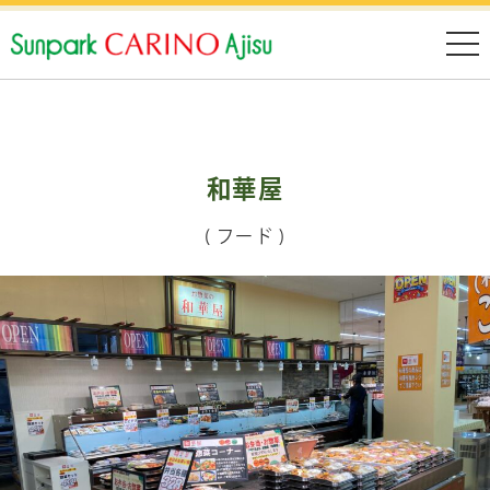
和華屋
( フード )