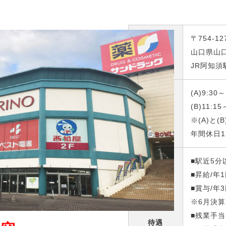
〒754-12
勤務地
山口県山口
JR阿知須
(A)9:30～
(B)11:15
勤務曜日
・時間
※(A)と(
年間休日1
■駅近5
■昇給/年1
■賞与/年
※6月決
■残業手
待遇