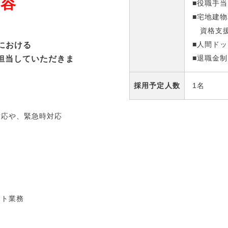
内容
■役職手
■宅地建
資格支援
）における
■人間ドッ
担当していただきま
■退職金
採用予定
人数
1名
対応や、緊急時対応
ント業務