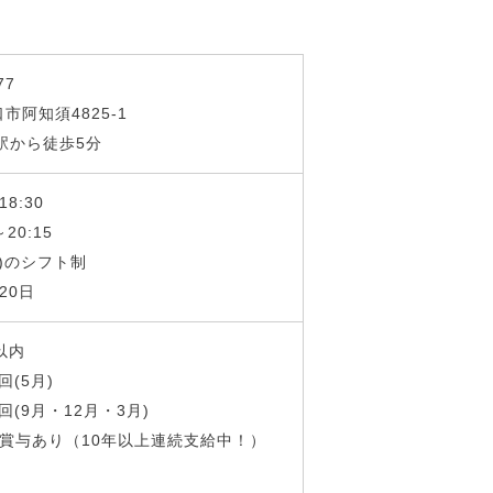
77
市阿知須4825-1
駅から徒歩5分
18:30
～20:15
B)のシフト制
20日
分以内
回(5月)
3回(9月・12月・3月)
算賞与あり（10年以上連続支給中！）
当