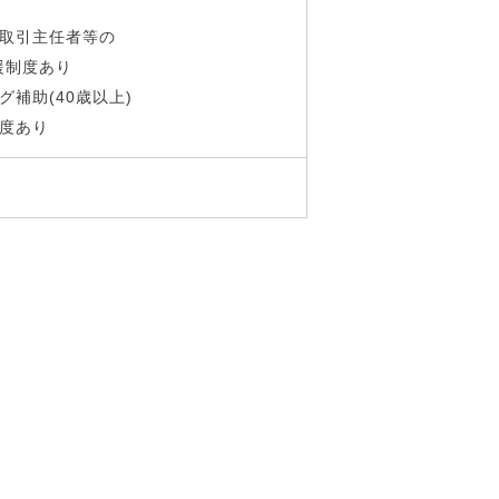
当
物取引主任者等の
制度あり
グ補助(40歳以上)
制度あり