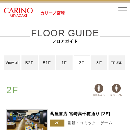
カリーノ宮崎
FLOOR GUIDE
フロアガイド
B2F
B1F
1F
2F
3F
View all
TRUNK
2F
蔦屋書店 宮崎高千穂通り [2F]
書籍・コミック・ゲーム
2F