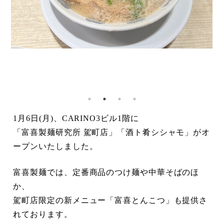
1月6日(月)、CARINO3ビル1階に
「富喜製麺研究所 駕町店」「酒ト肴シシャモ」がオ
ープンいたしました。
富喜製麺では、定番商品のつけ麺や中華そばのほ
か、
駕町店限定の新メニュー「富喜とんこつ」も提供さ
れております。