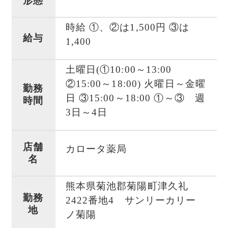
形態
時給 ①、②は1,500円 ③は
給与
1,400
土曜日(①10:00～13:00
②15:00～18:00) 火曜日～金曜
勤務
日 ③15:00～18:00 ①～③ 週
時間
3日～4日
店舗
カロータ薬局
名
熊本県菊池郡菊陽町津久礼
勤務
2422番地4 サンリーカリー
地
ノ菊陽