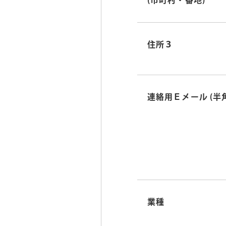
(市町村・番地)
住所３
連絡用Ｅメール
(半
業種