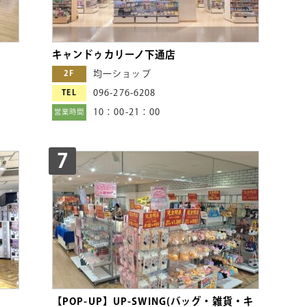
キャンドゥカリーノ下通店
2F
均一ショップ
TEL
096-276-6208
10：00-21：00
営業時間
7
【POP-UP】UP-SWING(バッグ・雑貨・キ