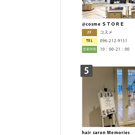
@cosme ＳＴＯＲＥ
2F
コスメ
TEL
096-212-9151
10：00-21：00
営業時間
5
hair saron Memories