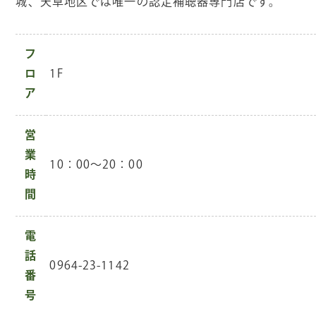
城、天草地区では唯一の認定補聴器専門店です。
フ
ロ
1F
ア
営
業
10：00～20：00
時
間
電
話
0964-23-1142
番
号