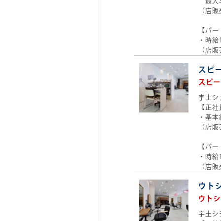
最大31
（店販
【パー
・時給1
（店販
スピ
スピー
宇土シ
【正社
・基本給
（店販
【パー
・時給1
（店販
ウト
ウトシ
宇土シ