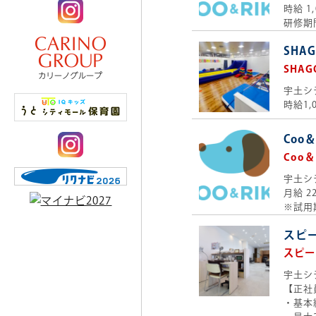
時給 1
研修期
SH
SHA
宇土シ
時給1,
Coo
Coo＆
宇土シ
月給 2
※試用
スピ
スピー
宇土シ
【正社
・基本給