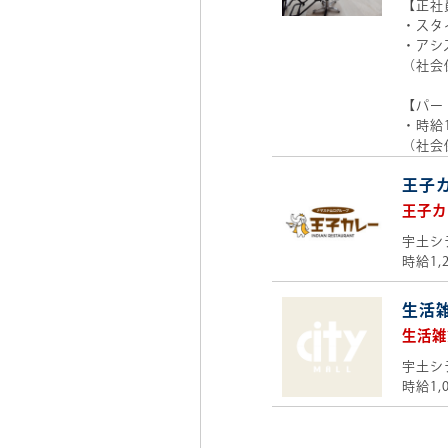
【正社
・スタ
・アシ
（社会
【パー
・時給1
（社会
王子
王子カ
宇土シ
時給1,
生活
生活雑
宇土シ
時給1