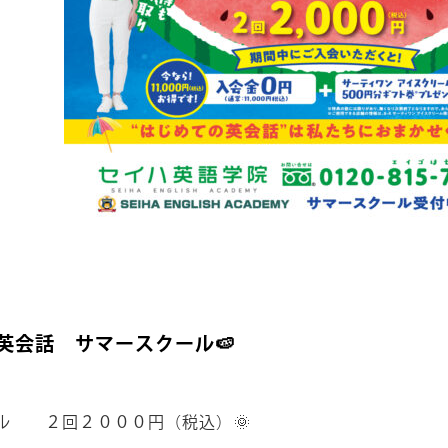
し英会話 サマースクール🍉
ール ２回２０００円（税込）🌞