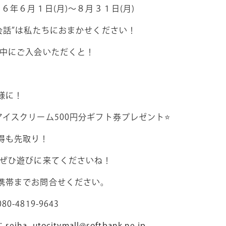
２６年６月１日
(
月
)
～８月３１日
(
月
)
会話”は私たちにおまかせください！
中にご入会いただくと！
様に！
アイスクリーム
500
円分ギフト券プレゼント⭐
得も先取り！
ぜひ遊びに来てくださいね！
携帯までお問合せください。
080-4819-9643